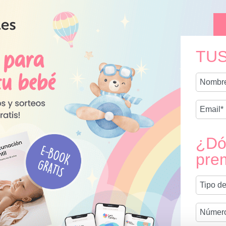
TUS
¿Dón
pre