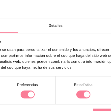
FEC
TU 
(o fech
Detalles
s
b se usan para personalizar el contenido y los anuncios, ofrecer
s, compartimos información sobre el uso que haga del sitio web 
A
 análisis web, quienes pueden combinarla con otra información q
c
r del uso que haya hecho de sus servicios.
h
P
A
Preferencias
Estadística
t
c
S
W
s