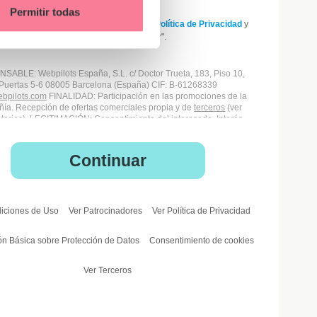
Permitir todas
eclaro ser mayor de 18 años y acepto la
Política de Privacidad
y
as
Condiciones de Uso
de "el Organizador".
NSABLE
: Webpilots España, S.L. c/ Doctor Trueta, 183, Piso 10,
Puertas 5-6 08005 Barcelona (España) CIF: B-61268339
bpilots.com
FINALIDAD
: Participación en las promociones de la
ía. Recepción de ofertas comerciales propia y de
terceros
(ver
tarios).
LEGITIMACIÓN
: Consentimiento del interesado. Interés
mo del resposable y Cumplimiento de obligaciones contractuales
legales.
DESTINATARIOS
: Responsable y
Patrocinadores
(de
uerdo con sus políticas de privacidad).
Terceros
, de existir
Continuar
imiento para ello.
DERECHOS
: Acceso, rectificación, supresión,
sición, limitación al tratamiento, de acuerdo a la
política de
cidad
disponible aquí. Ponerse en contacto con el Delegado de
ección de Datos (DPO) en
dpo@webpilots.com
. Interponer una
amación ante su propia Autoridad de Control (Ag. Española de
iciones de Uso
Ver Patrocinadores
Ver Política de Privacidad
ción de Datos, en su caso).
OTROS
: El Responsable no realiza
ferencias internacionales de datos. El Responsable no realiza
ón Básica sobre Protección de Datos
Consentimiento de cookies
iones automatizadas ni perfiles. Si quiere saber más, consulte
estra
política de privacidad
y resto de
condiciones legales
.
Ver Terceros