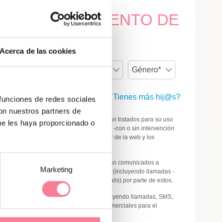
HA DE NACIMIENTO DE
BEBÉ
a prevista de parto)
Acerca de las cookies
¿Tienes más hij@s?
 funciones de redes sociales
con nuestros partners de
cepto de forma expresa que mis datos sean tratados para su uso
ue les haya proporcionado o
omercial/publicitario (incluyendo llamadas -con o sin intervención
umana-, SMS y emails) por parte del titular de la web y los
atrocinadores
.
cepto de forma expresa que mis datos sean comunicados a
Marketing
erceros
para su uso comercial/publicitario (incluyendo llamadas -
on o sin intervención humana-, SMS y emails) por parte de estos.
olicito expresamente ser contactado (incluyendo llamadas, SMS,
hatsApp y/o email) para recibir ofertas comerciales para el
uministro de electricidad/energía.